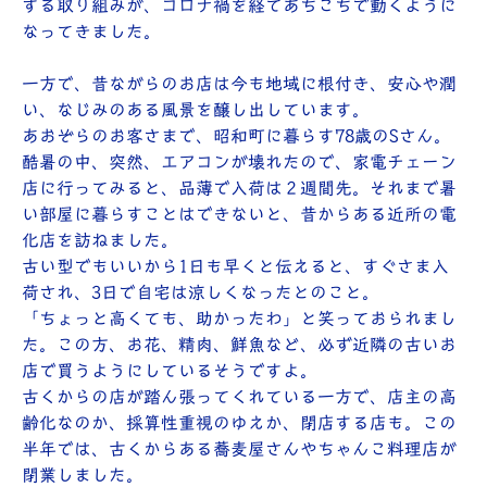
する取り組みが、コロナ禍を経てあちこちで動くように
なってきました。
一方で、昔ながらのお店は今も地域に根付き、安心や潤
い、なじみのある風景を醸し出しています。
あおぞらのお客さまで、昭和町に暮らす78歳のSさん。
酷暑の中、突然、エアコンが壊れたので、家電チェーン
店に行ってみると、品薄で入荷は２週間先。それまで暑
い部屋に暮らすことはできないと、昔からある近所の電
化店を訪ねました。
古い型でもいいから1日も早くと伝えると、すぐさま入
荷され、3日で自宅は涼しくなったとのこと。
「ちょっと高くても、助かったわ」と笑っておられまし
た。この方、お花、精肉、鮮魚など、必ず近隣の古いお
店で買うようにしているそうですよ。
古くからの店が踏ん張ってくれている一方で、店主の高
齢化なのか、採算性重視のゆえか、閉店する店も。この
半年では、古くからある蕎麦屋さんやちゃんこ料理店が
閉業しました。