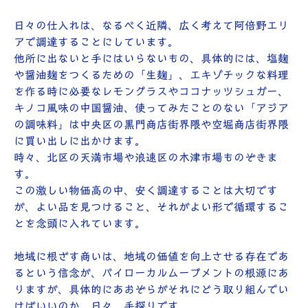
日々の仕入れは、なるべく近隣、広く考えて阿倍野エリ
アで調達することにしています。
他所に出ないと手にはいらないもの、具体的には、塩麹
や醤油麹をつくるための「生麹」、エキゾチックな料理
を作る時に必要なレモングラスやココナッツシュガー、
キノコ風味の中国醤油、使ってみたことのない「アジア
の調味料」は中央区の黒門商店街界隈や空堀商店街界隈
に買い出しに出かけます。
時々、北区の天満市場や浪速区の木津市場ものぞきま
す。
この激しい物価高の中、安く調達することは大切です
が、よい品を見つけること、それがよい形で循環するこ
とを念頭に入れています。
地域に根ざす商いは、地域の価値を向上させる存在であ
るという信念が、バイローカルムーブメントの根源にあ
りますが、具体的にあおぞらがそれにどう取り組んでい
けばいいのか、日々、手探りです。