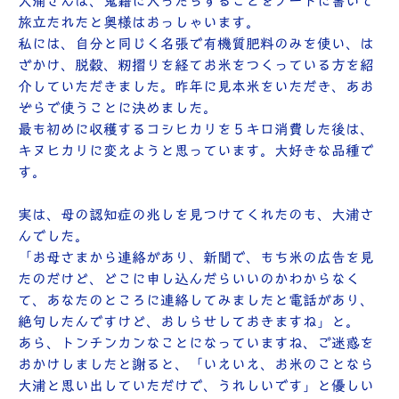
大浦さんは、鬼籍に入ったらすることをノートに書いて
旅立たれたと奥様はおっしゃいます。
私には、自分と同じく名張で有機質肥料のみを使い、は
ざかけ、脱穀、籾摺りを経てお米をつくっている方を紹
介していただきました。昨年に見本米をいただき、あお
ぞらで使うことに決めました。
最も初めに収穫するコシヒカリを５キロ消費した後は、
キヌヒカリに変えようと思っています。大好きな品種で
す。
実は、母の認知症の兆しを見つけてくれたのも、大浦さ
んでした。
「お母さまから連絡があり、新聞で、もち米の広告を見
たのだけど、どこに申し込んだらいいのかわからなく
て、あなたのところに連絡してみましたと電話があり、
絶句したんですけど、おしらせしておきますね」と。
あら、トンチンカンなことになっていますね、ご迷惑を
おかけしましたと謝ると、「いえいえ、お米のことなら
大浦と思い出していただけで、うれしいです」と優しい