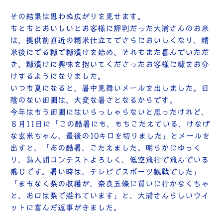
その結果は思わぬ広がりを見せます。
もともとおいしいとお客様に評判だった大浦さんのお米
は、提供前直近の精米仕立てでさらにおいしくなり、精
米後にでる糠で糠漬けを始め、それもまた喜んでいただ
き、糠漬けに興味を抱いてくださったお客様に糠をお分
けするようになりました。
いつも夏になると、暑中見舞いメールを出しました。日
陰のない田圃は、大変な暑さとなるからです。
今年はもう田圃にはいらっしゃらないと思ったけれど、
８月11日に「この酷暑にも、もちこたえている、けなげ
な玄米ちゃん、最後の10キロを切りました」とメールを
出すと、「あの酷暑、こたえました。明らかにゆっく
り、鳥人間コンテストよろしく、低空飛行で飛んでいる
感じです。暑い時は、テレビでスポーツ観戦でした」
「まもなく梨の収穫が、奈良五條に買いに行かなくちゃ
と、お口は梨で溢れています」と、大浦さんらしいウイ
ットに富んだ返事がきました。