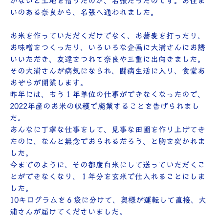
かないと土地を借りたのが、名張だったのです。お住ま
いのある奈良から、名張へ通われました。
お米を作っていただくだけでなく、お蕎麦を打ったり、
お味噌をつくったり、いろいろな企画に大浦さんにお誘
いいただき、友達をつれて奈良や三重に出向きました。
その大浦さんが病気になられ、闘病生活に入り、食堂あ
おぞらが開業します。
昨年には、もう１年単位の仕事ができなくなったので、
2022年産のお米の収穫で廃業することを告げられまし
た。
あんなに丁寧な仕事をして、見事な田圃を作り上げてき
たのに、なんと無念でおられるだろう、と胸を突かれま
した。
今までのように、その都度白米にして送っていただくこ
とができなくなり、１年分を玄米で仕入れることにしま
した。
10キログラムを６袋に分けて、奥様が運転して直接、大
浦さんが届けてくださいました。