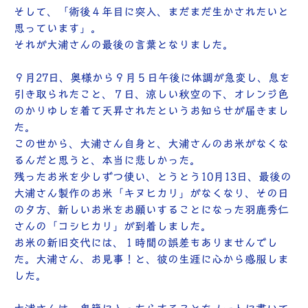
そして、「術後４年目に突入、まだまだ生かされたいと
思っています」。
それが大浦さんの最後の言葉となりました。
９月27日、奥様から９月５日午後に体調が急変し、息を
引き取られたこと、７日、涼しい秋空の下、オレンジ色
のかりゆしを着て天昇されたというお知らせが届きまし
た。
この世から、大浦さん自身と、大浦さんのお米がなくな
るんだと思うと、本当に悲しかった。
残ったお米を少しずつ使い、とうとう10月13日、最後の
大浦さん製作のお米「キヌヒカリ」がなくなり、その日
の夕方、新しいお米をお願いすることになった羽鹿秀仁
さんの「コシヒカリ」が到着しました。
お米の新旧交代には、１時間の誤差もありませんでし
た。大浦さん、お見事！と、彼の生涯に心から感服しま
した。