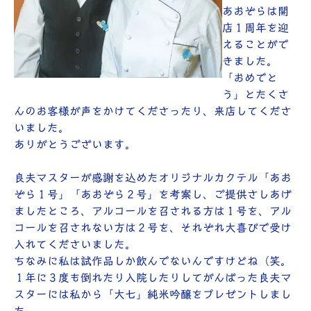
あおぞらは開
店１周年を迎
えることがで
きました。
「おめでと
う」とたくさ
んのお客様が声をかけてくださったり、来店してくださ
いました。
ありがとうございます。
良夫マスターが感謝を込めたオリジナルカクテル「あお
ぞら１号」「あおぞら２号」を考案し、ご提供さしあげ
ましたところ、アルコールを召される方は１号を、アル
コールを召されない方は２号を、それぞれ大喜びで受け
入れてくださいました。
ちなみに私は試作品しか飲んでないんですけどね（笑。
１年に３度も倒れたり入院したりしてがんばった良夫マ
スターには私から「大七」純米吟醸をプレゼントしまし