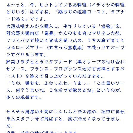
え〜っと、今、ヒットしているお料理（イチオシの料理
ともいう）はですね、「鶏ももの塩麹ロースト、タブナ
ード添え」ですよ。
大源味噌さんから購入し、手作りしている「塩麹」を、
阿倍野の鶏肉店「鳥豊」さんのもも肉にマリネした後、
フライパンで焼いて旨味を閉じ込め、うちの庭で育てて
いるローズマリー（もちろん無農薬）を乗っけてオーブ
ンでグリルします。
野菜サラダとともにタプナード（黒オリーブの付け合わ
せソース。フランス・プロヴァンス地方を発祥とするペ
ースト）を添えて召し上がっていただきます。
「うわ、鶏もも、ふわっふわ。うまっ」「この黒いソー
ス、何？うまいね、これだけで飲めるね」というのが、
多くの感想です。
そろそろ厨房の土間はしんしんと冷え始め、夜中に自転
車ムスタファ号で飛ばすと、風が冷たくなってきまし
た。