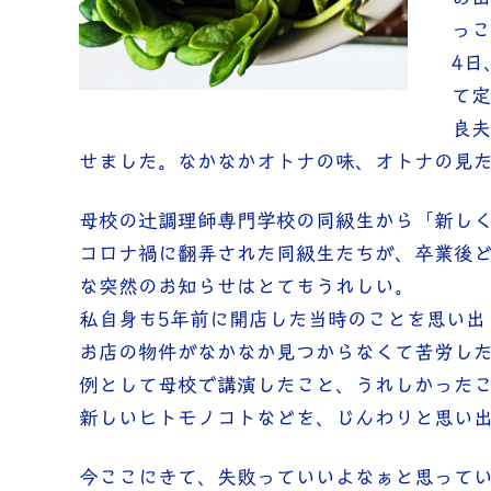
っこ
4日
て定
良夫
せました。なかなかオトナの味、オトナの見
母校の辻調理師専門学校の同級生から「新し
コロナ禍に翻弄された同級生たちが、卒業後
な突然のお知らせはとてもうれしい。
私自身も5年前に開店した当時のことを思い出
お店の物件がなかなか見つからなくて苦労し
例として母校で講演したこと、うれしかった
新しいヒトモノコトなどを、じんわりと思い
今ここにきて、失敗っていいよなぁと思って