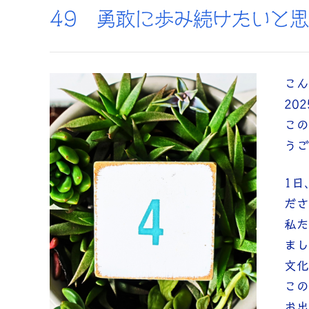
49 勇敢に歩み続けたいと
こん
20
この
うご
1日
ださ
私た
まし
文化
この
お出