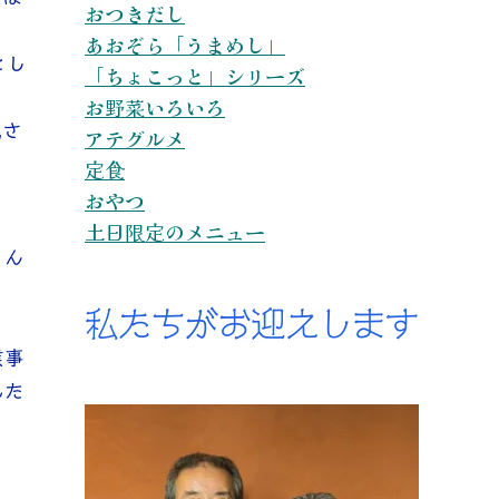
おつきだし
あおぞら「うまめし」
とし
「ちょこっと」シリーズ
お野菜いろいろ
成さ
アテグルメ
定食
おやつ
土日限定のメニュー
こん
私たちがお迎えします
業事
れた